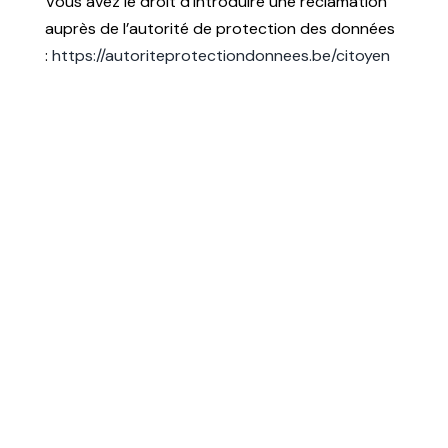
Vous avez le droit d’introduire une réclamation
auprès de l’autorité de protection des données
:
https://autoriteprotectiondonnees.be/citoyen

Adresse
Rue de Liège, 11 – 4180
Hamoir