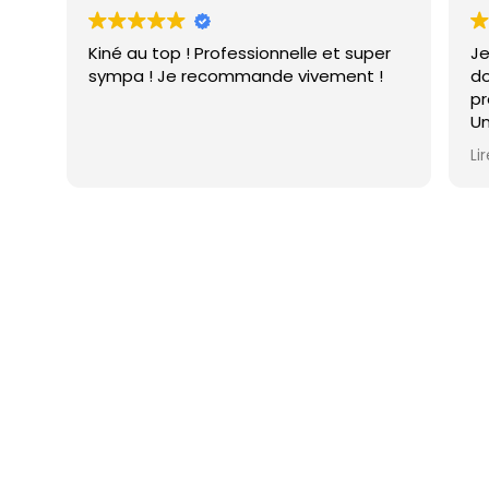
Kiné au top ! Professionnelle et super
Je
sympa ! Je recommande vivement !
do
pr
Un
à 
Li
sé
pi
m’
re
10