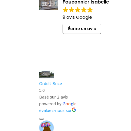
Fauconnier Isabelle
9 avis Google
Écrire un avis
Ordelt Brice
5.0
Basé sur 2 avis
powered by
G
o
o
g
l
e
évaluez-nous sur