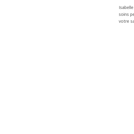
Isabell
soins p
votre s