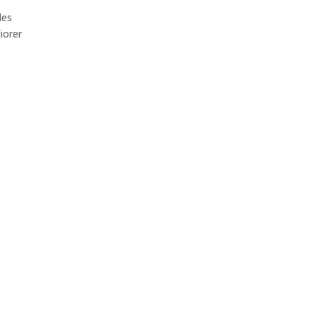
des
iorer