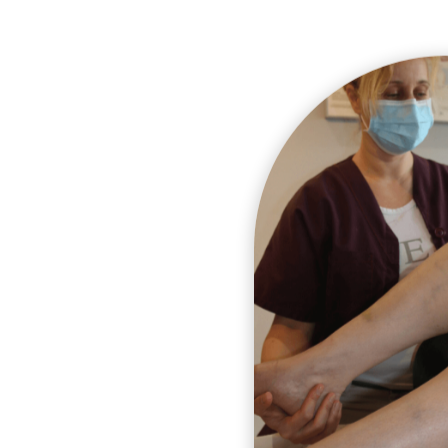
 à
on,